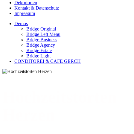
Dekortorten
Kontakt & Datenschutz
Impressum
Demos
Bridge Original
Bridge Left Menu
Bridge Business
Bridge Agency
Bridge Estate
Bridge Light
CONDITOREI & CAFE GERCH
Hochzeitstorten
Herzen