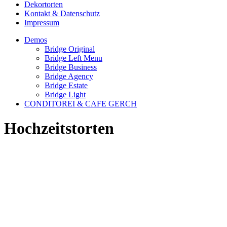
Dekortorten
Kontakt & Datenschutz
Impressum
Demos
Bridge Original
Bridge Left Menu
Bridge Business
Bridge Agency
Bridge Estate
Bridge Light
CONDITOREI & CAFE GERCH
Hochzeitstorten